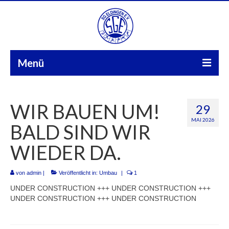
Menü
Start
WIR BAUEN UM!
29
Aktuelles
MAI 2026
BALD SIND WIR
Sparten
WIEDER DA.
FuPa
von
admin
|
Veröffentlicht in:
Umbau
|
1
Über uns
UNDER CONSTRUCTION +++ UNDER CONSTRUCTION +++
UNDER CONSTRUCTION +++ UNDER CONSTRUCTION
Kontakt
Galerie