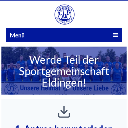
Menü
Start
Werde Teil der
Aktuelles
Sportgemeinschaft
Sparten
Eldingen!
FuPa
Über uns
Kontakt
Galerie